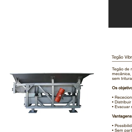
Tegão Vib
Tegão de r
mecânica, 
sem tritur
Os objetiv
• Rececio
• Distribui
• Evacuar 
Vantagens 
• Possibil
• Sem par