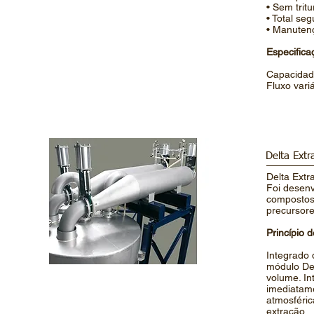
• Sem trit
• Total se
• Manuten
Especifica
Capacidade
Fluxo vari
Delta Extr
Delta Extr
Foi desenv
compostos 
precursore
Princípio
Integrado 
módulo Del
volume. In
imediatam
atmosféric
extração.